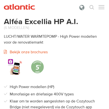
Alféa Excellia HP A.I.
Wat zoek je?
(6 MODELLEN)
PRODUCTEN
LUCHT/WATER WARMTEPOMP - High Power modellen
DOCUMENTATIE
voor de renovatiemarkt
Bekijk onze brochures
PREMIES
ONZE DIENSTEN
OVER ATLANTIC
INLOGGEN
High Power modellen (HP)
Monofasige en driefasige 400V types
Klaar om te worden aangesloten op de Cozytouch
Bridge (niet meegeleverd) via de Cozytouch app