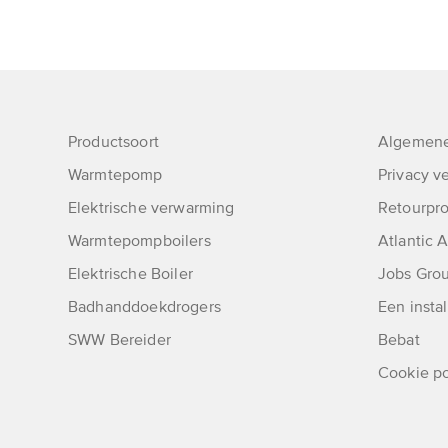
Productsoort
Algemene
Warmtepomp
Privacy ve
Elektrische verwarming
Retourpr
Warmtepompboilers
Atlantic
Elektrische Boiler
Jobs Grou
Badhanddoekdrogers
Een instal
SWW Bereider
Bebat
Cookie po