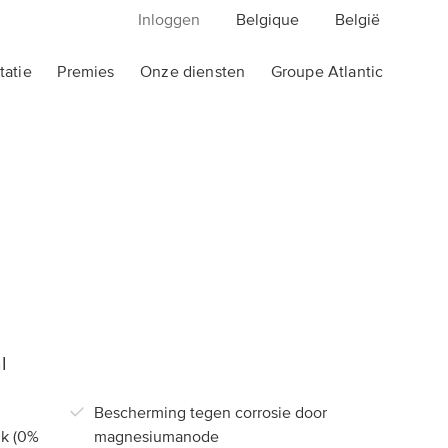
Inloggen
Belgique
België
atie
Premies
Onze diensten
Groupe Atlantic
Elektrische verwarming
Badhanddoekdrogers
Divali
Adelis
Agilia
Doris Wifi
nis
Solius Neo
Doris
F620
2012
l
Panama
2012 Digital
Bescherming tegen corrosie door
nk (0%
magnesiumanode