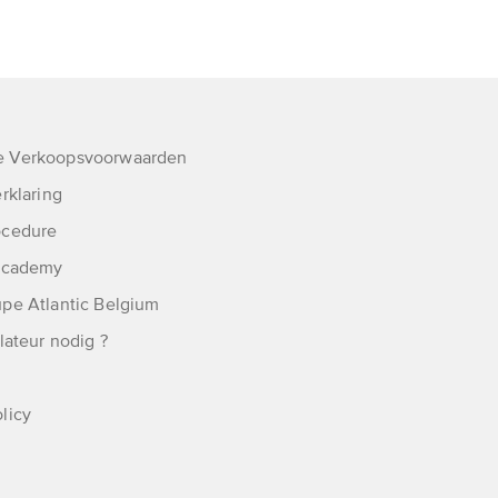
 Verkoopsvoorwaarden
rklaring
ocedure
 Academy
pe Atlantic Belgium
lateur nodig ?
licy