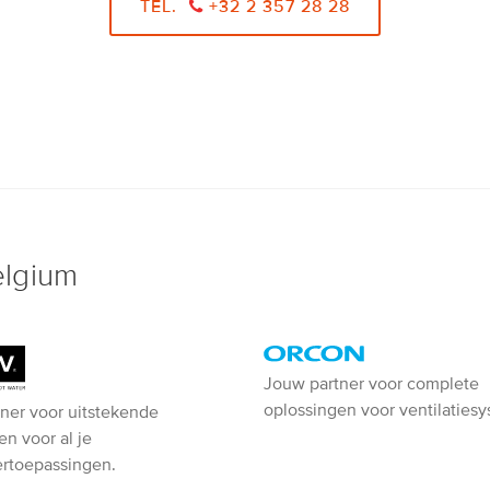
TEL.
+32 2 357 28 28
elgium
Orcon
Jouw partner voor complete
oplossingen voor ventilaties
ner voor uitstekende
-
en voor al je
Ventiline
rtoepassingen.