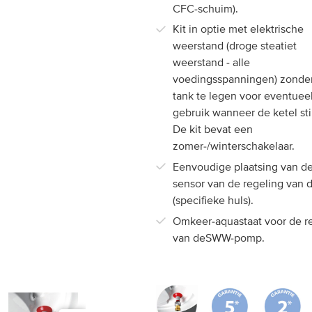
Chaufféo +
CFC-schuim).
Kit in optie met elektrische
weerstand (droge steatiet
weerstand - alle
voedingsspanningen) zonde
tank te legen voor eventuee
gebruik wanneer de ketel stil
De kit bevat een
zomer-/winterschakelaar.
Eenvoudige plaatsing van 
sensor van de regeling van d
(specifieke huls).
Omkeer-aquastaat voor de r
van deSWW-pomp.