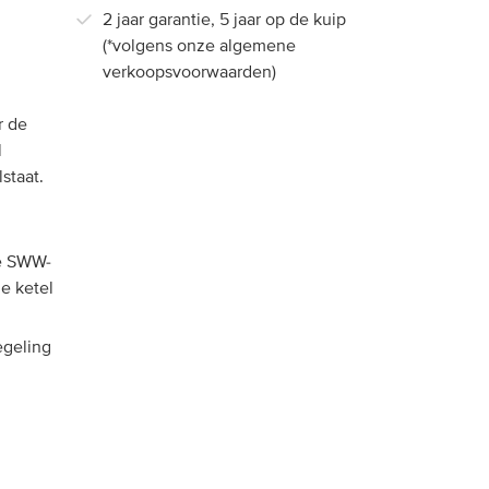
2 jaar garantie, 5 jaar op de kuip
(*volgens onze algemene
verkoopsvoorwaarden)
r de
l
staat.
de SWW-
e ketel
egeling