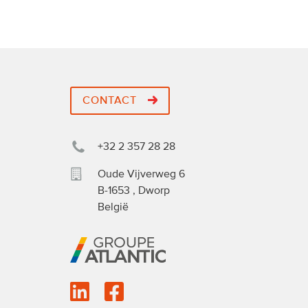
CONTACT
+32 2 357 28 28
Oude Vijverweg 6
B-1653
,
Dworp
België