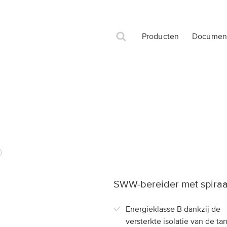
Producten
Document
Andere merken van Groupe Atlantic Belgium
SWW Bereider
Elektrische Boiler
Mileo Inox +
Nanto
Orcon
Miléo
PC Blindé
Yg
-
)
ACV
Conforto
Zénéo
Ventiline
Duotherm
Chaufféo
SWW-bereider met spiraa
Linéo
Energieklasse B dankzij de
Inox Expert
versterkte isolatie van de ta