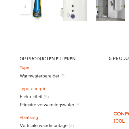
‹
5
PRODU
OP PRODUCTEN FILTEREN
Type
Warmwaterbereider
5
Type energie
Elektriciteit
5
Primaire verwarmingswater
5
CONF
Plaatsing
100L
Verticale wandmontage
3