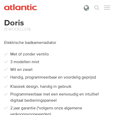
Doris
Wat zoek je?
(9 MODELLEN)
PRODUCTEN
Elektrische badkamerradiator
DOCUMENTATIE
Met of zonder ventilo
PREMIES
3 modellen mixt
ONZE DIENSTEN
Wit en zwart
Handig, programmeerbaar en voordelig geprijsd
OVER ATLANTIC
Klassiek design, handig in gebruik
INLOGGEN
Programmeerbaar met een eenvoudig en intuïtief
digitaal bedieningspaneel
2 jaar garantie (*volgens onze algemene
verkoopsvoorwaarden)