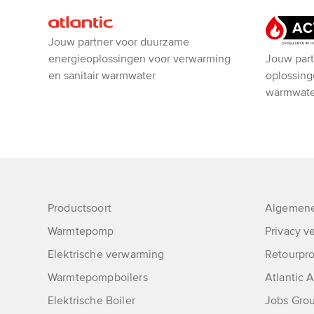
Atlantic
Jouw partner voor duurzame
ACV
Jouw part
energieoplossingen voor verwarming
oplossing
en sanitair warmwater
warmwate
Productsoort
Algemene
Warmtepomp
Privacy ve
Elektrische verwarming
Retourpr
Warmtepompboilers
Atlantic
Elektrische Boiler
Jobs Grou