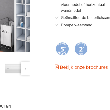
Chaufféo +
vloermodel of horizontaal
wandmodel
Geëmailleerde boilerlichaa
Dompelweerstand
Bekijk onze brochures
›
UCTEN