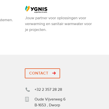
Ygnis
Jouw partner voor oplossingen voor
ystemen.
verwarming en sanitair warmwater voor
je projecten.
CONTACT
+32 2 357 28 28
Oude Vijverweg 6
B-1653
,
Dworp