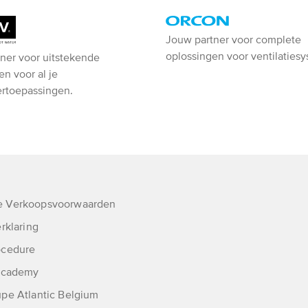
Orcon
Jouw partner voor complete
oplossingen voor ventilaties
ner voor uitstekende
-
en voor al je
Ventiline
rtoepassingen.
 Verkoopsvoorwaarden
rklaring
ocedure
 Academy
pe Atlantic Belgium