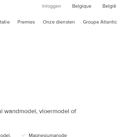
Inloggen
Belgique
België
atie
Premies
Onze diensten
Groupe Atlantic
Elektrische verwarming
Badhanddoekdrogers
Divali
Adelis
Agilia
Doris Wifi
nis
Solius Neo
Doris
F620
2012
aal wandmodel, vloermodel of
Panama
2012 Digital
odel,
Magnesiumanode