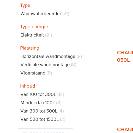
Type
Warmwaterbereider
21
Type energie
Elektriciteit
21
Plaatsing
CHAU
Horizontale wandmontage
8
050L
Verticale wandmontage
8
Vloerstaand
5
Inhoud
Van 100 tot 300L
15
Minder dan 100L
8
Van 300 tot 500L
4
Van 500 tot 1500L
2
CHAU