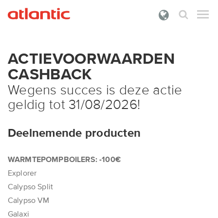
Wat zoek je?
ACTIEVOORWAARDEN
PRODUCTEN
CASHBACK
DOCUMENTATIE
Wegens succes is deze actie
geldig tot 31/08/2026!
PREMIES
ONZE DIENSTEN
Deelnemende producten
OVER ATLANTIC
WARMTEPOMPBOILERS: -100€
INLOGGEN
Explorer
Calypso Split
Calypso VM
Galaxi