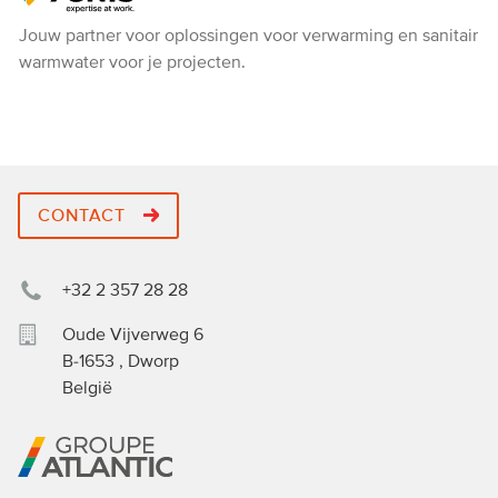
Ygnis
Jouw partner voor oplossingen voor verwarming en sanitair
warmwater voor je projecten.
CONTACT
+32 2 357 28 28
Oude Vijverweg 6
B-1653
,
Dworp
België